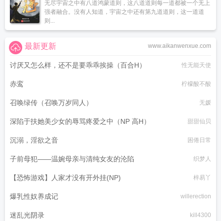
无尽宇宙之中有八道鸿蒙道则，这八道道则每一道都被一个无上
强者融合。没有人知道，宇宙之中还有第九道道则，这一道道
则...
最新更新
www.aikanwenxue.com
讨厌又怎么样，还不是要乖乖挨操（百合H）
性无能天使
赤鸾
柠檬酸不酸
召唤绿传（召唤万岁同人）
无媛
深陷于扶她美少女的辱骂疼爱之中（NP 高H）
甜甜仙贝
沉溺，淫欲之音
困倦日常
子前母犯——温婉母亲与清纯女友的沦陷
织梦人
【恐怖游戏】人家才没有开外挂(NP)
梓易丫
爆乳性奴养成记
willerection
迷乱光阴录
kill4300