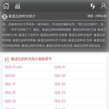
被遗忘的时光简介
璃霏（羽昀)
/著
他，是她喜欢的大哥哥在一场车祸后，夺走他对她的记忆「我们见过面吗?」他
问。「你不记得我了?」她说。
被遗忘的时间韩国电影
被遗忘时间的王国
被遗忘
时间的土地
被遗忘了的时光
被遗忘的时间 在线看
被遗忘的时光知乎
被遗忘的
时间线
被遗忘的时间歌曲
被遗忘的时间月下清风
被遗忘的时光 百科
被遗忘的
时间电影韩国
被遗忘的时间英文
被遗忘的时光的意思
被遗忘的时光的说说
被
遗忘的时间 韩国
被遗忘的时间萨克斯曲谱
被遗忘的时间作文
被遗忘的时光是
什么歌
被遗忘的时光简介
被遗忘的时间电视剧
被遗忘的时间韩剧
电影被遗忘
被遗忘的时光简介
最新章节
的时间
被遗忘的时间之路4怎么走
被遗忘的时间韩国曲谱
被遗忘的时光解读
被
结局 32 end
结局 31
遗忘的时光说的什么故事
被遗忘的时间全文免费阅读
被遗忘的时光是哪一年
被
遗忘的时光的感慨
被遗忘的时间韩国
被遗忘的时间 简谱
被遗忘的时间by
被遗
现在29
现在 28
忘的时间歌词
被遗忘的时间降B调动态谱
被遗忘的时间陈廷远徐简祺
被遗忘的
时光啊
被遗忘的时间电影在线观看
被遗忘的时间陈廷远
被遗忘的时间 电影
被
现在 27
现在 26
遗忘的时间by月下清风
被遗忘的时间 月下清风
现在 25
现在 24
现在 23
现在 22