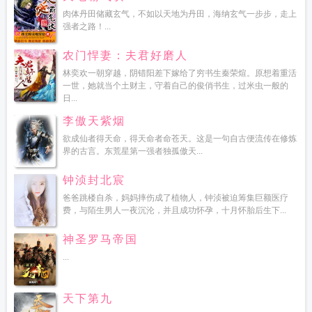
肉体丹田储藏玄气，不如以天地为丹田，海纳玄气一步步，走上
强者之路！...
农门悍妻：夫君好磨人
林奕欢一朝穿越，阴错阳差下嫁给了穷书生秦荣煊。原想着重活
一世，她就当个土财主，守着自己的俊俏书生，过米虫一般的
日...
李傲天紫烟
欲成仙者得天命，得天命者命苍天。这是一句自古便流传在修炼
界的古言。东荒星第一强者独孤傲天...
钟浈封北宸
爸爸跳楼自杀，妈妈摔伤成了植物人，钟浈被迫筹集巨额医疗
费，与陌生男人一夜沉沦，并且成功怀孕，十月怀胎后生下...
神圣罗马帝国
...
天下第九