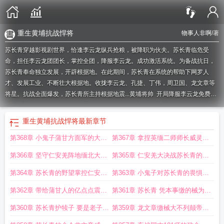
重生黄埔抗战悍将
物事人非啊
/著
苏长青穿越影视剧世界，恰逢李云龙纵兵抢粮，被降职为伙夫。苏长青临危受
命，担任李云龙团团长，掌控全团，降服李云龙。成功激活系统。为备战抗日，
苏长青奉命独立发展，开辟根据地。在此期间，苏长青在系统的帮助下网罗人
才、发展工业、不断壮大根据地。收拢李云龙、孔捷、丁伟，周卫国、龙文章等
将星。抗战全面爆发，苏长青所主持根据地震...
黄埔将帅
开局降服李云龙免费阅
读
开局降服李云龙笔趣阁
开局降服李云龙的
黄埔抗日
开局降服李云龙苏长
青
开局降服李云龙作者物事人非啊
重生黄埔抗战悍将
抗日之黄埔战将
黄埔将
重生黄埔抗战悍将
最新章节
帅历史
开局降服李云龙 TT
黄埔穿越1924
开局降服李云龙最
抗战之黄埔悍
第368章 小鬼子蒲甘方面军的大动
第367章 拿捏英缅二师师长威灵顿
将
抗战黄埔将星
抗战之黄埔一期
黄埔出身的抗战
开局降服李云龙
抗战黄埔将
星开局降服李云龙
主角是黄埔一期的
脉苏长青的筹谋
打响仁安羌保卫战
第366章 坚守仁安羌阵地缅北大会
第365章 仁安羌大决战苏长青的计
战爆发
划
第364章 苏长青的野望掌控仁安羌
第363章 小鬼子对苏长青的畏惧如
油田
何战胜大夏远征军
第362章 带给蒲甘人的亿点点震撼
第361章 苏长青 凭本事缴的械为什
天朝一怒伏尸千万
么要还
第360章 苏长青护犊子 要是老子非
第359章 龙文章缴械大不列颠帝国
得把这些家伙都宰了
陆军震动远征军司令部