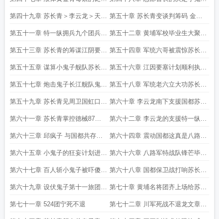
这下可真发大财了
阴谋策划卢勾桥
第四十九章 苏长青＞李云龙＞天王
第五十章 苏长青变谈判筹码 金陵
老子
城的老爷子疯了闲得蛋疼了
第五十一章 特一纵拥兵九个团兵力
第五十二章 黄埔军校毕业生大聚会
三万五苏长青前往国都
苏长青与戴老板的初次见面
第五十三章 苏长青的筹谋江阴要塞
第五十四章 军统六哥被震惊苏长青
计划绝不能泄露
与郑耀先的约定
第五十五章 谋算小鬼子舰队苏长青
第五十六章 江因要塞计划顺利执行
的杀气 小鬼子舰队葬身长江
送鬼子长江舰队去喂鱼
第五十七章 炮击鬼子长江舰队鬼子
第五十八章 军统老六立大功苏长青
舰队全军覆没
入驻德械87师
第五十九章 苏长青见周卫国虹口血
第六十章 李云龙南下支援国都苏长
战
青以身殉国
第六十一章 苏长青掌控德械87师
第六十二章 李云龙的支援特一纵两
暴打第五旅团
万大军南下
第六十三章 邱疯子 与国都共存亡
第六十四章 震动国都这真是八路军
苏长青的惊喜最强援军抵达
也太强了吧
第六十五章 小鬼子的狂妄计划进行
第六十六章 八路军特战队锋芒毕露
国都大屠杀
爆杀小鬼子随军贵族成员
第六十七章 百人斩小鬼子被吓傻全
第六十八章 国都保卫战打响苏长青
球追杀令苏长青的必杀名单
的第一个目标 第六师团
第六十九章 设伏鬼子第十一旅团轰
第七十章 黄埔名将团齐上场给苏长
动全国的伏击战
青帮帮场子
第七十一章 524团宁死不退
第七十二章 川军死战不退龙文章撕