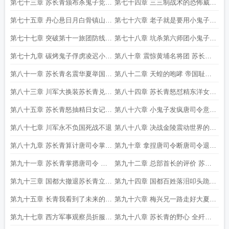
开鬼子阵地
第七十三章 苏长青颁布杀鬼子竞赛
第七十四章 三三制战术的恐怖威慑
令杀鬼子奖大洋
力小鬼子旅团长怕了
第七十五章 丹心悬日月白骨镇山河
第七十六章 老子就是要用小鬼子的
川军死战不退
一个旅团的脑袋筑一道京观
第七十七章 突破第十一旅团防线李
第七十八章 坑杀第六师团小鬼子将
云龙的骁勇 活捉鬼子旅团长
军台大捷
第七十九章 碳烤鬼子俘虏凌迟小鬼
第八十章 震惊黄埔名将团 苏长青
子旅团长坂井德太郎
太能打了
第八十一章 苏长青名震华夏举国欢
第八十二章 天蝗的咆哮 帝国耻辱
腾
十万黄金悬赏苏长青脑袋
第八十三章 川军大换装苏长青兑现
第八十四章 苏长青怒怼精东洋女记
承诺
者 是我做的又如何
第八十五章 苏长青怒抽精日女记者
第八十六章 小鬼子发疯唐司令意图
恶人自有恶人磨
脚底抹油开始跑路
第八十七章 川军永不负国死战不退
第八十八章 决战金陵震动世界的大
夏军人血性
第八十九章 苏长青算计唐司令掌控
第九十章 拿捏唐司令断唐司令退路
国都大局
掌控国都守备军
第九十一章 苏长青掌摁唐司令 现
第九十二章 总部首长的评价 苏长
在我们可以好好谈谈了
青同志是大闹天宫的孙猴子
第九十三章 国都大撤退苏长青立誓
第九十四章 国都百姓落泪叩头跪谢
守住国都两周
战士们活着回来
第九十五章 长青我看到了未来的大
第九十六章 梅兴兄一路走好大夏有
夏国富民强
你幸甚
第九十七章 西方军事观察员折服
第九十八章 苏长青的野心 全歼鬼