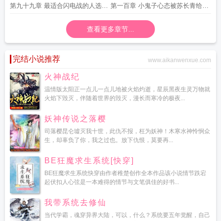
夏国军人是世界上最好的军人
子第六师团
第九十九章 最适合闪电战的人选苏
第一百章 小鬼子心态被苏长青给打
长青的冒险一搏
崩了鬼子三换主帅
查看更多章节...
完结小说推荐
www.aikanwenxue.com
火神战纪
温情版太阳正一点儿一点儿地被火焰灼逝，星辰黑夜生灵万物就
火焰下毁灭，伴随着世界的毁灭，漫长而寒冷的极夜...
妖神传说之落樱
司落樱昆仑墟灭我十世，此仇不报，枉为妖神！木寒水神怜悯众
生，却辜负了你，我之过也。放下仇恨，莫要再...
BE狂魔求生系统[快穿]
BE狂魔求生系统快穿由作者稚楚创作全本作品该小说情节跌宕
起伏扣人心弦是一本难得的情节与文笔俱佳的好书...
我带系统去修仙
当代学霸，魂穿异界大陆，可以，什么？系统要五年觉醒，自己