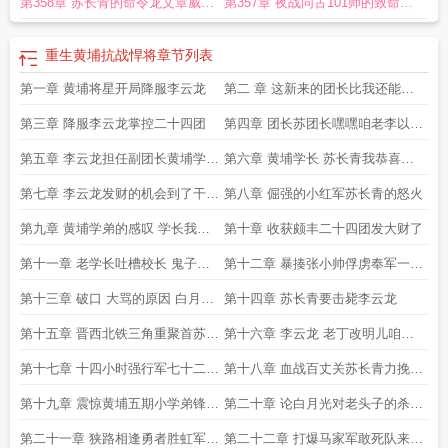
第358章 苏长青的命令龙文章威慑
第357章 夜战同古101师的致命一
大不列颠陆军
击
重生黄埔抗战悍将
章节列表
第一章 黄埔将星开局降服李云龙
第二 章 这新来的团长比我还能犯
错误
第三章 降服李云龙掌控二十四团
第四章 团长苏团长嘿嘿咱老李以后
一直跟您混了
第五章 李云龙担任副团长黄埔学长
第六章 黄埔学长 苏长青我恭喜你
大驾光临
发财了啊
第七章 李云龙发财的机会到了干不
第八章 倔强的小红军苏长青的怒火
干
第九章 黄埔学弟的感叹 学长我还
第十章 收获颇丰二十四团发大财了
是远远不如你啊
第十一章 老学长吐槽校长 鬼子不
第十二章 暴揍张小帅俘虏奉军一个
管还搞攘外必先安内那套
师震惊总部首长
第十三章 破口 大骂的原因 白月光
第十四章 苏长青要击毙李云龙
跟人跑了
第十五章 晋西北铁三角重聚首苏长
第十六章 李云龙 老丁改明儿咱让
青成铁三角顶头上司
纵队长给你弄个东洋娘们
第十七章 十四小时强行军七十二公
第十八章 血战百丈关苏长青力挽狂
里这到底是一支怎样的部队
澜名动大夏的钢铁之师
第十九章 震惊黄埔五期小学弟锋芒
第二十章 论白月光对老头子的杀伤
毕露的黄埔战神
力黄埔一期vs黄埔四期
第二十一章 狭路相逢勇者胜虹军战
第二十二章 打爆马家军敢死队来自