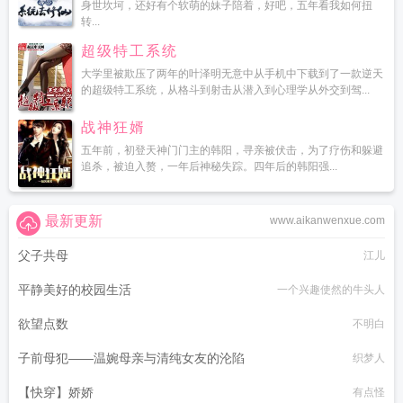
身世坎坷，还好有个软萌的妹子陪着，好吧，五年看我如何扭
转...
超级特工系统
大学里被欺压了两年的叶泽明无意中从手机中下载到了一款逆天
的超级特工系统，从格斗到射击从潜入到心理学从外交到驾...
战神狂婿
五年前，初登天神门门主的韩阳，寻亲被伏击，为了疗伤和躲避
追杀，被迫入赘，一年后神秘失踪。四年后的韩阳强...
最新更新
www.aikanwenxue.com
父子共母
江儿
平静美好的校园生活
一个兴趣使然的牛头人
欲望点数
不明白
子前母犯——温婉母亲与清纯女友的沦陷
织梦人
【快穿】娇娇
有点怪