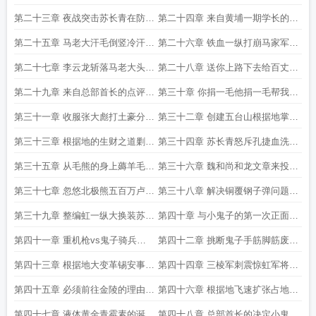
士们的信仰与希望
总部老总的肯定与赞赏
第二十三章 夜战突击苏长青在防守
第二十四章 来自黄埔一期学长的支
中的强势反击
援决战百丈关
第二十五章 马老大汗毛倒竖冷汗直
第二十六章 铁血一纵打崩马家军青
流这支军队太可怕了
天党军心态红军援军终至
第二十七章 李云龙斩落马老大头颅
第二十八章 送你上路下去给百丈关
校长筹划前往西北进行微操
战死的同志磕头谢罪吧
第二十九章 来自总部首长的点评
第三十章 你捐一毛他捐一毛帮我们
苏长青同志啊就是只孙猴子
变亿万富豪
第三十一章 收服张大彪打土豪分田
第三十二章 创建五台山根据地掌控
地开始建立根据地
6000平方公里地盘
第三十三章 根据地的生财之道剿土
第三十四章 苏长青怒斥孔捷血洗恶
匪挖金矿
霸村杨家寨掌控金矿
第三十五章 从毛熊的身上薅羊毛打
第三十六章 魏和尚和龙文章来投苏
造根据地兵工厂
长青令人意外的决定
第三十七章 忽悠北极熊五百万卢布
第三十八章 解决铜覆钢子弹问题摸
无息贷款长崖兵工厂正式建立
着毛熊过河打造虹军苏械师
第三十九章 整编虹一纵大换装苏械
第四十章 与小鬼子的第一次正面对
团诞生
决苏械骑兵营的威力
第四十一章 重机枪vs鬼子骑兵大
第四十二章 挑断鬼子手筋脚筋废物
夏骑兵营进攻
利用用来练刺刀正好
第四十三章 根据地大变革锡安事变
第四十四章 三棱军刺震惊虹军将领
爆发金陵金陵
给鬼子放血的杀敌神器
第四十五章 必须前往金陵的理由我
第四十六章 根据地飞速扩张占地十
若是不能回来便一去不回
万人口破千万
第四十七章 液体黄金青霉素的诞生
第四十八章 总部首长的决定小鬼子