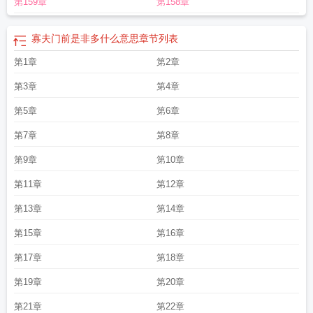
第159章
第158章
前一句是什么
寡夫门前是非多 十三喵
寡妇门前是非多求上联
寡妇门前是非多
求下句
寡夫门前是非多 绝望春
寡夫门前是非多笔趣阁
寡夫门前是非多顾玉
书
寡夫门前是非多+番外
寡妇门前是非多下句是什么
寡夫门前是非多by绝望春
寡夫门前是非多什么意思
章节列表
赵梁颂
寡夫门前是非多晋江
寡夫门前是非多by绝望番外免费阅
寡夫门前是非多
第1章
第2章
女尊
寡妇门前是非多晋江
寡夫门前是非多上半句是什么
寡妇门前是非多的前一
句
寡夫门前是非多by绝望春讲的什么
寡夫门前是非多by 绝望春
寡夫门前是非
第3章
第4章
多是什么意思
寡夫门前是非多海棠
寡夫门前是非多全文阅读
寡妇门前是非多的
上句是什么
第5章
寡夫门前是非多 梁白
寡夫门前是非多女尊十三喵
第6章
寡妇门前是非多
的下一句
寡夫门前是非多佐助
第7章
第8章
第9章
第10章
第11章
第12章
第13章
第14章
第15章
第16章
第17章
第18章
第19章
第20章
第21章
第22章