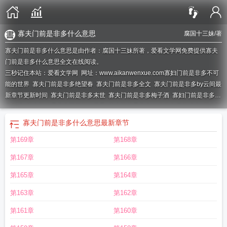
寡夫门前是非多什么意思
腐国十三妹
/著
寡夫门前是非多什么意思是由作者：腐国十三妹所著，爱看文学网免费提供寡夫
门前是非多什么意思全文在线阅读。
三秒记住本站：爱看文学网 网址：www.aikanwenxue.com
寡妇门前是非多不可
能的世界
寡夫门前是非多绝望春
寡夫门前是非多全文
寡夫门前是非多by云间最
新章节更新时间
寡夫门前是非多末世
寡夫门前是非多梅子酒
寡妇门前是非多
十三喵
寡夫门前是非多不可能的世界
寡夫门前是非多by云间免费阅读全
寡夫门
前是非多女尊
寡夫门前是非多秀峰
寡夫门前是非多(末世)
寡夫门前是非多攻是
寡夫门前是非多什么意思
最新章节
什么意思
寡夫门前是非多晋江男主处吗
寡夫门前是非多作者十三喵
寡夫门前是
第169章
第168章
非多by云间
万人迷寡夫门前是非多
寡夫门前是非多下半句是什么
寡夫门前是非
多TXT
寡夫门前是非多 十三喵全文免费阅读
寡夫门前是非多的上一句
奈何寡夫
第167章
第166章
门前是非多
寡夫门前是非多茶半壶
寡夫门前是非多云间
寡夫门前是非多赵梁
颂
寡妇门前是非多下半句是
寡夫门前是非多下联是什么
寡妇门前是非多前半句
第165章
第164章
是什么
寡夫门前是非多by绝望春讲
寡夫门前是非多袁满
寡夫门前是非多十三喵
第163章
第162章
免费剧透
寡妇门前是非多下一句是什么
寡夫门前是非多by云间免费阅读
寡妇门
前是非多下半句是什么
寡夫门前是非多什么意思
寡夫门前是非多双男主
寡妇门
第161章
第160章
前是非多下句
寡夫门前是非多by星寒
寡夫门前是非多顾多金
寡妇门前是非多的