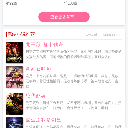
第99章
第100章
查看更多章节...
完结小说推荐
www.aikanwenxue.com
龙王殿-都市仙帝
日更万字威压万族逆天屠仙的张易，重生回到地球。面对挚爱的
女孩被人伤害，面对情敌的百般讽刺与羞辱，面对众人的...
灵武召唤师
这是一个奇幻的世界，也是一个强者为尊的世界，武修，灵修，
召唤师，曾经性格懦弱，无法修炼的冷墨，被人陷害致死，当
他...
绝代战魂
为了更强，唐锋吞食丹药，却不想药力爆棚，差点自爆而亡。父
亲遗物自发救主，恍惚间，唐锋经历了三世轮回，看到...
重生之我是剑皇
九转轮回诀，每转必见血。辱我父者，死！欺我妹者，死！毁我