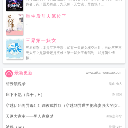
身者，死！吾乃剑皇，九天剑下无亡魂，尽仇恨！...
重生后前夫篡位了
...
三界第一妖女
三界有别，本是互不干涉，却有一天妖女横空出世，自此三界再
无太平？是福音还是灾难？第一妖女王者驾到，却是萌生情
愫，...
最新更新
www.aikanwenxue.com
碧云锁魂录
鬼山渔人
床下不熟（高干，H）
啊肥阿
穿越伊始将异母姐姐调教成性奴（穿越到异世界把高贵强大的女性
征服至胯下）
天纵大家主——男人家庭梦
aka嘉年华
dark
被俘（np）
盐潭深处