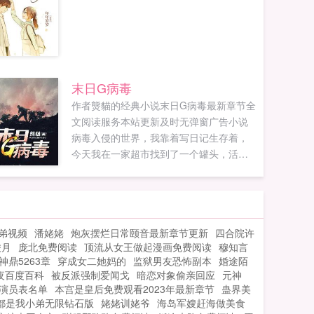
末日G病毒
作者熋貓的经典小说末日G病毒最新章节全
文阅读服务本站更新及时无弹窗广告小说
病毒入侵的世界，我靠着写日记生存着，
今天我在一家超市找到了一个罐头，活下
来了。...
弟视频
潘姥姥
炮灰摆烂日常颐音最新章节更新
四合院许
凌月
庞北免费阅读
顶流从女王做起漫画免费阅读
穆知言
神鼎5263章
穿成女二她妈的
监狱男友恐怖副本
婚途陌
夜百度百科
被反派强制爱闻戈
暗恋对象偷亲回应
元神
演员表名单
本宫是皇后免费观看2023年最新章节
蛊界美
都是我小弟无限钻石版
姥姥训姥爷
海岛军嫂赶海做美食