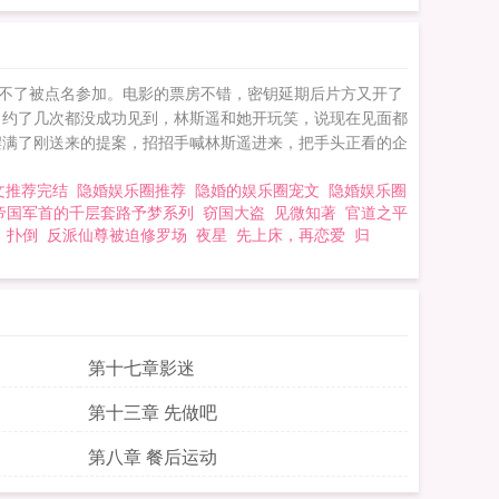
不了被点名参加。电影的票房不错，密钥延期后片方又开了
，约了几次都没成功见到，林斯遥和她开玩笑，说现在见面都
面前摆满了刚送来的提案，招招手喊林斯遥进来，把手头正看的企
文推荐完结
隐婚娱乐圈推荐
隐婚的娱乐圈宠文
隐婚娱乐圈
帝国军首的千层套路予梦系列
窃国大盗
见微知著
官道之平
扑倒
反派仙尊被迫修罗场
夜星
先上床，再恋爱
归
第十七章影迷
第十三章 先做吧
第八章 餐后运动