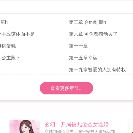
房h
第三章 合约到期h
分手应该体面不是
第六章 可你都感动哭了
樱桃蛋糕
第十一章
 公主殿下
第十五章幸运
章
第十九章被爱的人拥有特权
查看更多章节...
玄幻：开局被九位圣女逼婚
穿越到修仙世界，陈平安被天道气运加