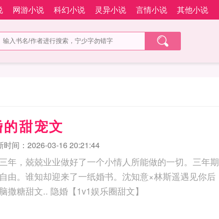
说
网游小说
科幻小说
灵异小说
言情小说
其他小说
婚的甜宠文
时间：2026-03-16 20:21:44
三年，兢兢业业做好了一个小情人所能做的一切。三年期
自由。谁知却迎来了一纸婚书。沈知意×林斯遥遇见你后
快，人生太短。无脑撒糖甜文.. 隐婚【1v1娱乐圈甜文】