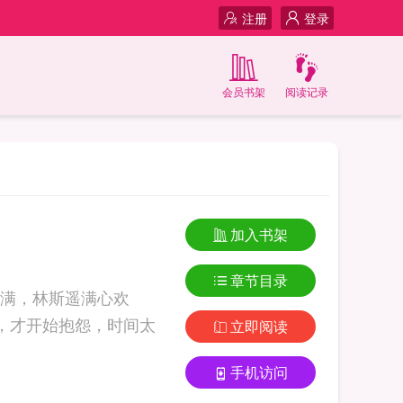
注册
登录
会员书架
阅读记录
加入书架
章节目录
满，林斯遥满心欢
，才开始抱怨，时间太
立即阅读
手机访问