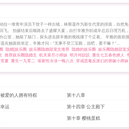
动拉一堆青年演员下饺子一样出镜，林斯遥作为新生代里的排面，自然免
回飞。 拍摄结束后顺路去了盛耀大厦，自打辛雅升职成辛总后日理万机
到辛雅的新办公室，她敲了敲门，探头进去跟辛雅的视线撞了个正着。 辛雅的
在她面前坐定，辛雅才问：“无事不登三宝殿，说吧，要干嘛？”...
乐圈
隐婚[娱乐圈
娱乐圈隐婚甜宠文推荐
隐婚的娱乐圈
娱乐圈隐婚甜宠
宠文
推荐娱乐圈隐婚文
机关算尽小师妹
明月何皎皎
重生七五春色撩人
苦夏
重生一九零二
谁家性冷淡一晚八次
穿成恶毒反派们的替嫁小师妹
章被爱的人拥有特权
第十八章
章幸运
第十四章 公主殿下
章
第十章 樱桃蛋糕