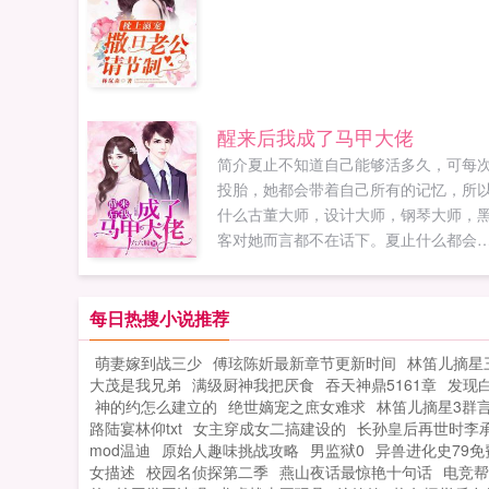
醒来后我成了马甲大佬
简介夏止不知道自己能够活多久，可每
投胎，她都会带着自己所有的记忆，所
什么古董大师，设计大师，钢琴大师，
客对她而言都不在话下。夏止什么都会
就是不会谈恋爱。她替好友去见网恋男
友，结果没想到竟然认错了人。消失七
的前未婚夫回来了。他从死神手中抢回
每日热搜小说推荐
一条命，以为自己会用未来余生守护夏
萌妻嫁到战三少
傅玹陈妡最新章节更新时间
林笛儿摘星
止。却没想到夏止竟然是永生之人，那
大茂是我兄弟
满级厨神我把厌食
吞天神鼎5161章
发现
怎么办？苏厉寒止止，咱们说好一辈子
神的约怎么建立的
绝世嫡宠之庶女难求
林笛儿摘星3群
少了一分，一秒，都不算一辈子。...
路陆宴林仰txt
女主穿成女二搞建设的
长孙皇后再世时李
mod温迪
原始人趣味挑战攻略
男监狱0
异兽进化史79免
女描述
校园名侦探第二季
燕山夜话最惊艳十句话
电竞帮