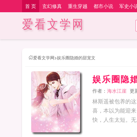
首 页
玄幻修真
重生穿越
都市小说
军史小
爱看文学网
爱看文学网
>
娱乐圈隐婚的甜宠文
娱乐圈隐
作者：
海水江崖
更新
林斯遥被包养的这
喜，本以为能迎来