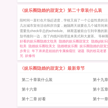
《娱乐圈隐婚的甜宠文》第二十章装什么装
段时间一直钉在片场赶进度，学校又搞了一个公益性质的活
几次城市宣传活动和庆功宴，她隔两天就要在几个城市间来
需要先check辛总的schedule。 林斯遥被前台引
划书推到一边，按了内线叫助理送来美式和大麦茶。 等林斯遥
好看的娱乐圈隐婚文耽美
隐婚的娱乐圈甜宠文
隐婚gl娱
耽美
隐婚娱乐圈耽美文
隐婚梗娱乐圈
娱乐圈隐婚的甜
步青云
年下弟弟是姐姐的专属偷窥狂
谜题
我的校花老婆
兄
妖修传
《娱乐圈隐婚的甜宠文》最新章节
第二十章装什么装
第十九
第十六章
第十五
第十二章 好看
第十一