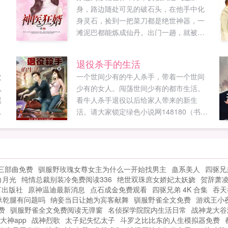
身，路边随处可见的破石头，在他手中化
身灵石，捡到一把菜刀都是绝世神器，一
滩泥巴都能炼成仙丹。出门一趟，就被数
十位圣女强迫娶她们为妻。被圣女强迫怎
么办？在线等，急急急！！！...
退役杀手的生活
次
一个世间少有的牛人杀手，带着一个世间
以
少有的女人。闯荡世间少有的都市生活。
黑
看牛人杀手退役以后给家人带来的新生
，
活。请大家锁定绿色小说网148180（书
号）看萝卜给你带来新年里的都市大餐！
年
本书读者群号209906833名额有限先到先
来
得！萝卜处女作，写的不好多多包涵！本
书纯属虚构如有雷同纯属巧合！！...
三部曲免费
驯服野玫瑰女尊女主为什么一开始找男主
蛊系美人
四驱兄
他
白月光
纯情总裁别装冷免费阅读336
绝世双珠庶女娇妃太妖娆
贺辞萧
，
言出版社
原神温迪最新消息
点石成金免费观看
四驱兄弟 4K 合集
吞天
承乾腿有问题吗
纳妾当日让她为宾客献舞
驯服野雀全文免费
游戏王小
费
驯服野雀全文免费阅读无弹窗
名侦探学院院内生活日常
战神龙大谷
大神app
战神烈歌
太子妃失忆太子
斗罗之比比东的人生模拟器免费