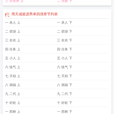
三 壬世界 上
二 元婴 下
天龙
周天两点半 喜酌
周天成2-1逆转王柏崴
周天扬顾琳暖
周天勇谈双碳背景
大宗商品定价
周天灵易
周天唐婉茹什么
周天霖
周天成海露赛男单首轮出局
周
天银行可以办业务吗
周天之数
周天浩总是时不时的看向秦晓曼一眼
周天医院上
周天成挺进男单四强
章节列表
班吗
周天宇 金普新区
周天勇称我国经济可保持增长
周天气预报一周天气预报
一 杀人 上
一 杀人 下
15天
周天昊秦晓曼
周天虹谈ai大模型对行业影响
周天元
周天成2-0林俊易晋级
16强
周天更新的国漫
周天养生馆
周天伟
周天大醮
周天两点半by喜酌
周天宇
二 碧游 上
二 碧游 下
的爷爷周建南
周天成是哪个国家的?
周天两点半喜酌免费阅读
周天开的是什么
彩票
三 衣衣 上
周天星斗大阵
周天开奖的是什么
周天斌调研矿山安全生产工作
三 衣衣 下
周天明
周
天顺
周天是什么意思
周天是周六还是周日
周天要相见
周天然
周天丰 北京理
四 任务 上
四 任务 下
工大学
周天文
周天晧秦晓曼
周天勇
周天阳
周天成个人资料
周天冷惜月宫心
逸是啥
周天成
周天星主时代
周天虹
周天成2-0骆建佑
周天成为什么是影帝
周
五 小人 上
五 小人 下
天是什么意思?
周天消防
周天两点半
周天宇个人简介
周天成世界排名
周天民
六 练气 上
六 练气 下
政局上班么
周天明鲨鱼是哪部电影
周天康
周天澈
周天浩将秦晓曼
周天翼
周
天之数是多少
周天翼历史原型人物
周天觅
周天娜
周天斌任包河区委书记
周天
七 天劫 上
七 天劫 下
育
周天球
周天宇
周天成挺进男单四强
八 祸福 上
八 祸福 下
九 二代 上
九 二代 下
十 好处 上
十 好处 下
一 郑林 上
一 郑林 下