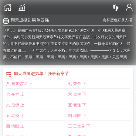
周天成挺进男单四强
贪杯恋色好杀人
/著
《周天》是由作者贪杯恋色好杀人发表的玄幻小说类小说，小说b周天最新章
节/b，实时同步更新周天最新章节纯文字无弹窗广告版，书友所发表的周天评
论，并不代表就爱看书网赞同或者支持周天的读者观点。一群仓皇如狗的人，爬
在修道的路上。一万年太久，人生不朽，唯大道依旧。—————ＰＳ１：求黑
票，不解释。黑票！黑票！黑票！黑票！黑票！黑票！黑票！黑票！只要黑票！
我们是黑票王朝！ＰＳ２：书友奉献了一个企鹅群，黑票王朝：152550002，有
空的筒子进来扯淡，能贡献黑票尤佳。如果您对小说周天全本阅读，版权等方面
周天成挺进男单四强
最新章节
有质疑的，或对本站有意见建议的请告诉我们，如果发现《周天》小说最新章节
八 饕餮炼宝 上
七 夺舍 下
有错误请点击错误举报告诉我们。请支持作者的周天读者一定要到书店购买正版
小说或者图书。各位书友要是觉得《周天》还不错的话请不要忘记向您QQ群和微
七 夺舍 上
六 鬼伊 下
博里的朋友推荐哦！
周天伟谈国家安全观
周天消防局副局长
周天成2-1骆建
佑
周天浩
周天喜谈数据资产化
周天之变
周天是星期几
周天成的女教练是
六 鬼伊 上
五 老怪 下
谁
周天成2-1逆转迪特莱
周天成奈良晋级16强
周天浩秦晓曼挺入
周天补周几的
五 老怪 上
四 地眼 下
班
周天娜为什么会感染艾滋
周天斌
周天英文
周天子
周天银行上班不?
周天
军
周天子失去天下共主的标志
周天哲
周天华
周天可以装修房子吗
周天娜年轻
四 地眼 上
三 壬世界 下
时候的照片
周天寒彻
周天成姐姐
周天是一周的第一天
周天华简介
周天游
周