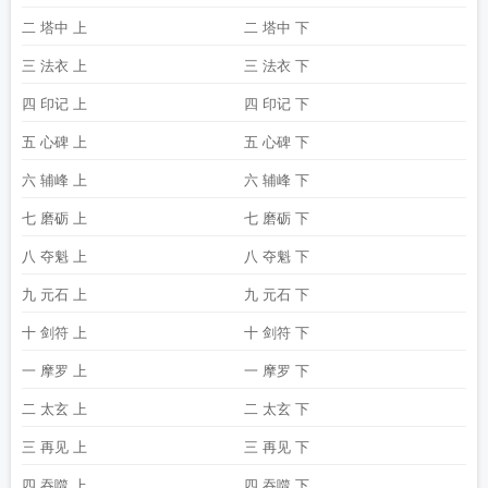
二 塔中 上
二 塔中 下
三 法衣 上
三 法衣 下
四 印记 上
四 印记 下
五 心碑 上
五 心碑 下
六 辅峰 上
六 辅峰 下
七 磨砺 上
七 磨砺 下
八 夺魁 上
八 夺魁 下
九 元石 上
九 元石 下
十 剑符 上
十 剑符 下
一 摩罗 上
一 摩罗 下
二 太玄 上
二 太玄 下
三 再见 上
三 再见 下
四 吞噬 上
四 吞噬 下