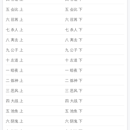
五 会比 上
五 会比 下
六 荏苒 上
六 荏苒 下
七 杀人 上
七 杀人 下
八 离去 上
八 离去 下
九 公子 上
九 公子 下
十 左道 上
十 左道 下
一 暗夜 上
一 暗夜 下
二 炼神 上
二 炼神 下
三 恶风 上
三 恶风 下
四 大战 上
四 大战 下
五 池鱼 上
五 池鱼 下
六 阴鬼 上
六 阴鬼 下