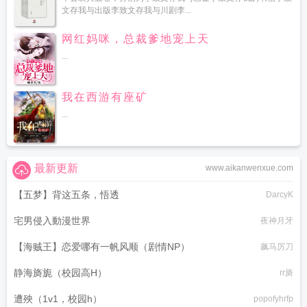
文存我与出版李致文存我与川剧李...
网红妈咪，总裁爹地宠上天
...
我在西游有座矿
...
最新更新
www.aikanwenxue.com
【五梦】背这五条，悟透
DarcyK
宅男侵入動漫世界
夜神月牙
【海贼王】恋爱哪有一帆风顺（剧情NP）
飙马厉刀
静海旖旎（校园高H）
rr旖
遭殃（1v1，校园h）
popofyhrfp