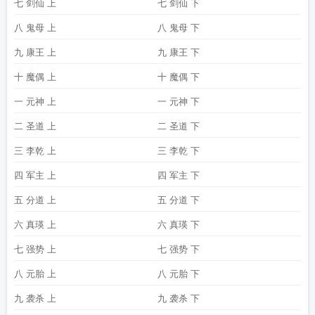
七 剑仙 上
七 剑仙 下
八 鬼母 上
八 鬼母 下
九 康王 上
九 康王 下
十 魔偶 上
十 魔偶 下
一 元神 上
一 元神 下
二 圣道 上
二 圣道 下
三 李乾 上
三 李乾 下
四 军主 上
四 军主 下
五 分道 上
五 分道 下
六 真瑛 上
六 真瑛 下
七 强势 上
七 强势 下
八 元胎 上
八 元胎 下
九 袭杀 上
九 袭杀 下