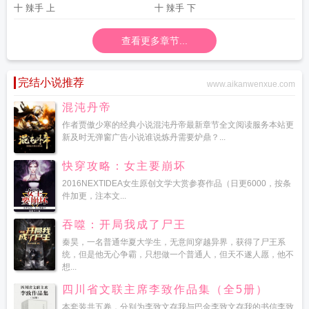
十 辣手 上
十 辣手 下
查看更多章节...
完结小说推荐
www.aikanwenxue.com
混沌丹帝
作者贾傲少寒的经典小说混沌丹帝最新章节全文阅读服务本站更
新及时无弹窗广告小说谁说炼丹需要炉鼎？...
快穿攻略：女主要崩坏
2016NEXTIDEA女生原创文学大赏参赛作品（日更6000，按条
件加更，注本文...
吞噬：开局我成了尸王
秦昊，一名普通华夏大学生，无意间穿越异界，获得了尸王系
统，但是他无心争霸，只想做一个普通人，但天不遂人愿，他不
想...
四川省文联主席李致作品集（全5册）
本套装共五卷，分别为李致文存我与巴金李致文存我的书信李致