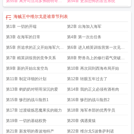
第55章 离开司法岛多弗朗明哥在
第54章 更加恐怖的攻击系统
行动
海贼王中维尔戈是谁
章节列表
第1章 一切的开端
第2章 出海加入海军
第3章 在海军的日常
第4章 第一次出任务
第5章 所追求的正义开始海军六式
第6章 进入精英训练营第一次见到
的学习
泽法
第7章 精英训练营的竞争关系
第8章 野兽岛上的修行霸气突破到
中级
第9章 新的开始出发空岛
第10章 再次回到西海布局开始
第11章 制定详细的计划
第12章 转眼五年过去了
第13章 鹤奶奶对明哥深沉的爱
第14章 我的正义必须有酒有肉
第15章 惨烈的战斗险胜1
第16章 惨烈的战斗险胜2
第17章 过渡锻炼恶魔果实的能力
第18章 海军本部的优秀学员
第19章 一切的基础权势
第20章 偶遇黄猿
第21章 新发明的香波地特产
第22章 维尔戈S波鲁萨利诺