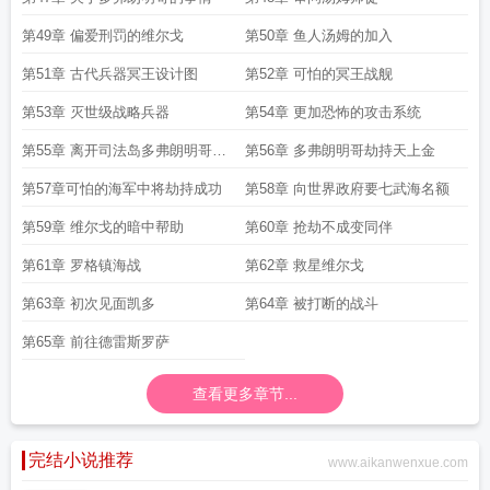
第49章 偏爱刑罚的维尔戈
第50章 鱼人汤姆的加入
第51章 古代兵器冥王设计图
第52章 可怕的冥王战舰
第53章 灭世级战略兵器
第54章 更加恐怖的攻击系统
第55章 离开司法岛多弗朗明哥在
第56章 多弗朗明哥劫持天上金
行动
第57章可怕的海军中将劫持成功
第58章 向世界政府要七武海名额
第59章 维尔戈的暗中帮助
第60章 抢劫不成变同伴
第61章 罗格镇海战
第62章 救星维尔戈
第63章 初次见面凯多
第64章 被打断的战斗
第65章 前往德雷斯罗萨
查看更多章节...
完结小说推荐
www.aikanwenxue.com