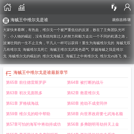
海贼王中维尔戈是谁
就你吉祥
/著
大家快来看啊，有热血，维尔戈一个被严重低估的反派，败在了主角团队光环
下，小人物的崛起，没有系统纯靠过人的努力和毅力走出一个不同的机遇之路，
波澜壮阔的一生不止主角，平凡人一样可以获得！
重生为海贼维尔戈的
海贼无双
几有维尔戈
海贼维尔戈死亡
海贼王维尔戈武装色霸气
穿越海贼之我是维尔
戈
海贼维尔戈的崛起的
维尔戈海贼王
海贼王之中将维尔戈
维尔戈vs路飞
海贼
之维尔戈
海贼王维尔戈什么果实
海贼维尔戈的崛起 就你吉祥
海贼维尔戈山
治
海贼王维戈尔
海贼王维尔戈被罗秒杀哪一集
海贼无双3维尔戈
海贼王中维尔
海贼王中维尔戈是谁
最新章节
戈是谁
维戈尔海贼王
海贼维尔戈的崛起百度
海贼维尔戈的崛起在线观看
海贼
第65章 前往德雷斯罗萨
第64章 被打断的战斗
王里面的维尔戈
海贼王维尔戈死了没
穿越海贼之维尔戈
海贼重生维尔戈
海贼
维尔戈的崛起笔趣阁
海贼无双3维尔戈哪里打
海贼王维尔高怎么打
海贼王维尔
第63章 初次见面凯多
第62章 救星维尔戈
戈怎么过
海贼王维尔戈出场
海贼王维尔戈第几集死的
海贼王维戈多
海贼之中
将维尔戈
海贼无双3维尔戈10次
海贼维尔戈的崛起免费观看
海贼维尔戈的崛起
第61章 罗格镇海战
第60章 抢劫不成变同伴
就你吉祥 / 著
第59章 维尔戈的暗中帮助
第58章 向世界政府要七武海名额
第57章可怕的海军中将劫持成功
第56章 多弗朗明哥劫持天上金