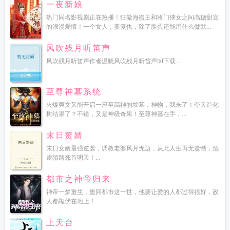
一夜新娘
热门同名影视剧正在热播！狂傲海盗王和将门侠女之间高糖甜宠
的浪漫爱情！一个女人，要复仇，除了脸蛋还能用什么做武...
风吹残月听笛声
风吹残月听笛声作者温晓风吹残月听笛声txt下载...
至尊神墓系统
火爆爽文又能开启一座至高神的坟墓，神物，我来了！夺天造化
树结果了？不错，又是神级奇果！至尊神墓在手，...
末日赘婿
末日女婿最强逆袭，调教老婆风月无边，从此人生再无遗憾，危
途陌路翘首明天！...
都市之神帝归来
神帝一梦重生，重回都市这一世，他要让爱的人都过得很好，敌
人都跪伏在地上！...
上天台