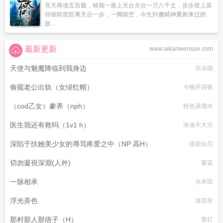
苍天再借五百载，铸我一座上天台天台一万八千丈，步步登上莫
徘徊前世距离天台一步，一脚踏空，今生抖擞精神重新来过的
故...
最新更新
www.aikanwenxue.com
天使与魅魔降临到我身边
乐乐喵
偷窥老公出轨（女绿红帽）
今晚开高铁
（cod乙女）豢养（nph）
粉色蒸馏水
医生我还有救吗（1v1 h）
洛洛不大方
深陷于扶她美少女的辱骂疼爱之中（NP 高H）
甜甜仙贝
切勿凝視深淵(人外)
窗蓝
一脉相承
水禾田
浮光弄色
洛笙辞
那村那人那痞子（H）
青灯