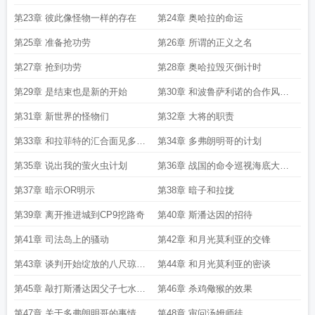
第23章 彼此像怪物一样的存在
第24章 奥哈拉的命运
第25章 准备抢功劳
第26章 所谓的正义之名
第27章 抢到功劳
第28章 奥哈拉毁灭倒计时
第29章 是结束也是新的开始
第30章 和波鲁萨利诺的合作风起
云涌的新世界
第31章 新世界的怪物们
第32章 大将的职责
第33章 和拉菲特的汇合面见多弗
第34章 多弗朗明哥的计划
朗明哥
第35章 说出我的萤火虫计划
第36章 战国的命令巡视海底大监
狱
第37章 暗示OR明示
第38章 暗子和拉拢
第39章 离开推进城到CP9挖路奇
第40章 斯潘达因的招待
第41章 司法岛上的骚动
第42章 和月光莫利亚的交锋
第43章 谈判开始绽放的八尺琼勾
第44章 和月光莫利亚的密谈
玉
第45章 敲打斯潘达因父子七水之
第46章 杀鸡儆猴的效果
都的问题
第47章 关于多弗朗明哥的事情
第48章 审问汤姆师徒