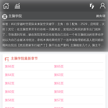
主脑学院
婉央
/著
标签：科幻穿越时空星际未来架空关键字：主角：你┃配角：2529，启明星，火
炬┃其它：在主脑世界开车行你有一天醒来后，发现自己刚买的新车出门就坏
了，导致遇到车祸，躺在医院里然后你发现自己活在一个有主脑统治的世界你开
始以为自己会被冰冷统治，牵线木偶结果经历了一连串保险理赔机器人慰问赔款
顺利出院后【然后那家车行破产了】
脑干出血严重吗
主脑能坐几个人
脑主干出
血严重吗
主脑神血锈镇
主脑英文
主脑坐骑攻略
主脑解密攻略
主脑巫妖伊奥勒
姆
主动脉脑梗能治好吗
首脑
夺心魔主脑
主脑解密
主脑龙图
主脑异变
主脑干
主脑学院
最新章节
堵塞失去知觉
主脑干出血可以治愈吗
主脑坐骑必须五人吗
主脑英文缩写
主胰
第66页
第65页
管扩张是什么意思
主脑坐骑
环世界机械主脑
主脑变异
尼奥罗萨主脑
主脑学
院
主脑干脑梗危险吗
主脑过载
猪脑过载
主脑杆堵塞有生命危险吗
主脑怎么
第64页
第63页
打
主脑坐骑为什么没法上
主脑干堵塞
博德之门3控制主脑
主脑异变什么时候上
线正式服
博德之门主脑
主脑坐骑一个人无法获得吗
魔兽世界主脑
主脑坐骑可
第62页
第61页
以坐多少个人
主脑拼音
主脑干梗死后能完全恢复吗能活多久
穿越到x开放的世
第60页
第59页
界主脑
云顶之弈主脑
云顶之弈异变主脑
片脑的功效与作用
主脑巫妖
主脑干梗
塞有没生命危险
主脑的英文
脑干出血可以治愈吗
主脑尹浪免费阅读
主脑金铲
第58页
第57页
铲上线了吗
夺命提示幕后主脑
主脑在哪 博德之门3
主脑的意思
人越来越傻
主