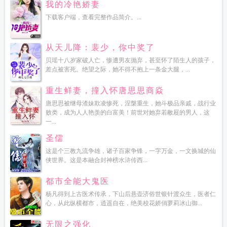
我的冷艳娇妻
下载客户端，查看完整作品简介。...
从天儿降：裴少，你中奖了
贝瑶十八岁家破人亡，惨遭男友抛弃，甚至怀了陌生人的孩子，
差点被害死。绝望之际，她不得不抱上一条金大腿，...
重生鲜妻，撞入怀唐思思商焱
唐思思被继母渣妹欺凌惨死，涅槃重生，她斗极品亲戚，战行业
败类，成为人人艳羡的白富美！前世对她弃若敝屣的男人，这
一...
圣儒
这是个三教九流争雄，诸子百家争锋，一字万金，一文换城的仙
侠世界。这是本融合封神榜水浒传西...
都市全能大鬼医
杨凡得到上古医术传承，下山后悬壶济俗世银针渡众生，医者仁
心，从此纵横都市，逍遥自在，绝美校花娇俏萝莉冰山御...
无限之强化