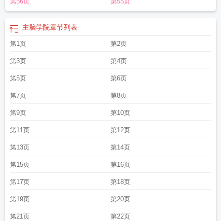
第56页
第55页
脑文言文
主脑膜下腔出血
主脑干堵塞能有恢复的机会吗
主脑是什么意思
穿越
到x开放的世界(npc)主脑
主脑干出血怎么引起的
主脑她混娱乐圈 非汝
主脑
龙
主脑干脑梗多少天过危险期
主脑家的茶话会
主脑神
主脑龙dnd
主脑干出
主脑学院
章节列表
血
主脑坐骑一个人怎么获得最快方法
主脑坐骑叫什么名字
尹浪穿越主脑
主脑
第1页
第2页
在哪
主胰腺管不扩张啥意思
主脑系统
昏迷不醒会怎么样
博德之门3主脑
剪枝
蔓立主脑
主胰管扩张是怎么回事
主胰管不扩张是什么意思
主脑尹浪
主胰管正
第3页
第4页
常大小是多少mm
在全息游戏里dio海棠养主脑
主脑坐骑完整攻略
主脑神和锈
虫
第5页
金铲铲主脑
古人作文一篇定有一篇之主脑
第6页
主脑干脑梗
主脑很牛请跪下喊宿
主宝宝
主脑坐骑绝版了吗
第7页
第8页
第9页
第10页
第11页
第12页
第13页
第14页
第15页
第16页
第17页
第18页
第19页
第20页
第21页
第22页