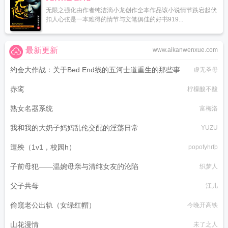
无限之强化由作者纯洁滴小龙创作全本作品该小说情节跌宕起伏
扣人心弦是一本难得的情节与文笔俱佳的好书919...
最新更新
www.aikanwenxue.com
约会大作战：关于Bed End线的五河士道重生的那些事
虚无圣母
赤鸾
柠檬酸不酸
熟女名器系统
富梅洛
我和我的大奶子妈妈乱伦交配的淫荡日常
YUZU
遭殃（1v1，校园h）
popofyhrfp
子前母犯——温婉母亲与清纯女友的沦陷
织梦人
父子共母
江儿
偷窥老公出轨（女绿红帽）
今晚开高铁
山花漫情
未了之人