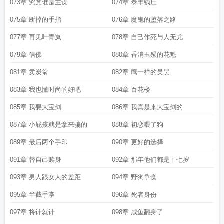
073章 究竟谁是主谋
074章 泰丰钱庄
075章 断掉的手指
076章 魔鬼的堕落之路
077章 再见叶青岚
078章 自己作死与人无尤
079章 信佛
080章 香消玉殒的花魁
081章 卖炭翁
082章 鹰一样的吴昊
083章 我也懂时尚的好吧
084章 百花楼
085章 我要大宝剑
086章 我真是来大宝剑的
087章 小屁孩就是拿来骗的
088章 初恋喂了狗
089章 最后两个手印
090章 更好的选择
091章 替自己赎身
092章 那年他们都是十七岁
093章 男人跟女人的差距
094章 野狗争食
095章 半截手掌
096章 死者身份
097章 将计就计
098章 咸鱼翻身了