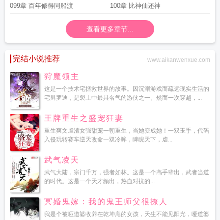
099章 百年修得同船渡
100章 比神仙还神
查看更多章节...
完结小说推荐
www.aikanwenxue.com
狩魔领主
这是一个技术宅拯救世界的故事。因沉溺游戏而疏远现实生活的
宅男罗迪，是裂土中最具名气的游侠之一。然而一次穿越，...
王牌重生之盛宠狂妻
重生爽文虐渣女强甜宠一朝重生，当她变成她！一双玉手，代码
入侵玩转赛车逆天改命一双冷眸，睥睨天下，虐...
武气凌天
武气大陆，宗门千万，强者如林。这是一个高手辈出，武者当道
的时代。这是一个天才频出，热血对抗的...
冥婚鬼嫁：我的鬼王师父很撩人
我是个被哑道婆收养在乾坤庵的女孩，天生不能见阳光，哑道婆