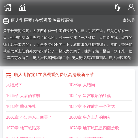
唐人街探案1在线观看免费版高清
虞姬
/著
关于长安街探案：大唐西市有一个卖胡辣汤的小哥，手艺不错，可是忽然有一
天，他把胡辣汤店改成了侦探所，摇身一变成了一名侦探。人们都笑称，现在的
骗子真是太离谱了，连基本功都不学一下，就敢出来招摇撞骗了。然而，很快他
就帮助新上任的美女捕头破获了一起头疼的案子，赚到了第一桶金，接下来，便
一发不可收拾了。
唐人街探案网剧第二季
唐人街探案3百度百科
唐人街探案免费
观看完整版
唐人街探案4什么时候上映的
唐人街探案1高清免费观看完整版
唐人
街探案4在线观看免费完整版高清
唐人街探案2演员表
唐人街探案3在线观看完
唐人街探案1在线观看免费版高清
最新章节
整高清
唐人街探案3电影版免费观看完整版
唐人街探案2 电影
唐人街探案
大结局下
1086章 大结局
1990
唐人街探案三在线观看免费
唐人街探案王宝强被戴帽子
唐人街探案6免费
观看完整版电影
唐人街探案导演叫什么名字
唐人街探案q组织成员
唐人街探案2
1085章 大唐的黎明
1084章 皇宫最后的终战
电影版免费观看完整版
唐人街探案1900什么时候上映
唐人街探案5什么时候上
映的
唐人街探案3免费观看完整版电影高清中文
唐人街探案4高清免费观看完整
1083章 垂死挣扎
1082章 不许放走一个逆党
版
唐人街探案 1900 电影信息
唐人街探案三
唐人街探案4免费高清在线观看
唐
1081章 不过声东击西罢了
1080章 皇宫上方的烟火
人街探案1在线观看免费版高清
唐人街探案三免费观看完整版高清电影
唐人街探
案4免费观看完整版电影
唐人街探案有几部
1079章 地下城陷落
1078章 地下城已是四面楚歌