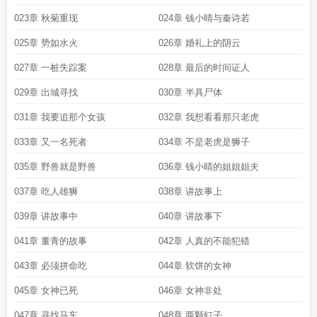
023章 秋菊重现
024章 钱小晴与秦诗若
025章 势如水火
026章 婚礼上的阴云
027章 一桩失踪案
028章 最后的时间证人
029章 出城寻找
030章 半具尸体
031章 我要追那个女孩
032章 我想看看那只老虎
033章 又一名死者
034章 不是老虎是狮子
035章 野兽就是野兽
036章 钱小晴的姐姐姐夫
037章 吃人雄狮
038章 讲故事上
039章 讲故事中
040章 讲故事下
041章 董青的故事
042章 人真的不能犯错
043章 必须拼命吃
044章 软饼的女神
045章 女神已死
046章 女神非处
047章 寻找马车
048章 两颗钉子