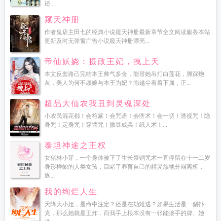
还...
窥天神册
作者鬼店主田七的经典小说窥天神册最新章节全文阅读服务本站
更新及时无弹窗广告小说窥天神册漂亮...
帝仙妖娆：摄政王妃，拽上天
本文反套路己完结本王帅气多金，能替她吊打白莲花，脚踩炮
灰，美人为何不愿嫁与本王为妃？南越尘看着下属，正...
超品大仙农我丑到灵魂深处
小农民混花都！会符篆！会咒语！会医术！会一切！透视咒！隐
身咒！定身咒！穿墙咒！撒豆成兵！纸人术！...
泰坦神途之王权
女猪林小芽，一个身体被下了生长禁锢咒术一直停留在十一二岁
身形样貌的人类女孩，目睹了养育自己的精灵族地分崩离析，
逐...
我的绚烂人生
天降大小姐，是命中注定？还是在劫难逃？如果生活是一副扑
克，那么她就是王炸，而我手上根本没有一张能接手的牌。她