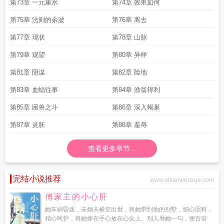
第73章 一元重水
第74章 效果如何
第75章 法则的余波
第76章 离去
第77章 现状
第78章 山脉
第79章 观望
第80章 异样
第81章 阴谋
第82章 险地
第83章 血蝠往事
第84章 渔翁得利
第85章 困兽之斗
第86章 深入蝎巢
第87章 灵胚
第88章 羞辱
查看更多章节...
完结小说推荐
www.aikanwenxue.com
傅家主的小心肝
她车祸昏迷，未婚夫横空出世，将她带到他的别墅，细心照料，
精心呵护，将她捧在手心放在心尖上。别人辱她一句，便百倍