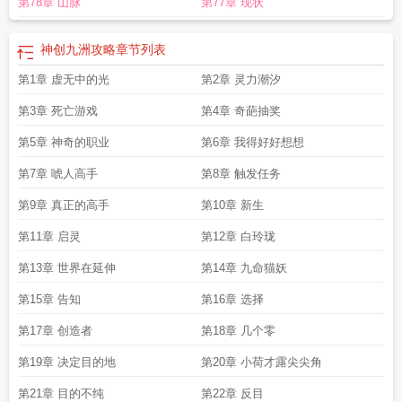
第78章 山脉
第77章 现状
神创九洲攻略
章节列表
第1章 虚无中的光
第2章 灵力潮汐
第3章 死亡游戏
第4章 奇葩抽奖
第5章 神奇的职业
第6章 我得好好想想
第7章 唬人高手
第8章 触发任务
第9章 真正的高手
第10章 新生
第11章 启灵
第12章 白玲珑
第13章 世界在延伸
第14章 九命猫妖
第15章 告知
第16章 选择
第17章 创造者
第18章 几个零
第19章 决定目的地
第20章 小荷才露尖尖角
第21章 目的不纯
第22章 反目