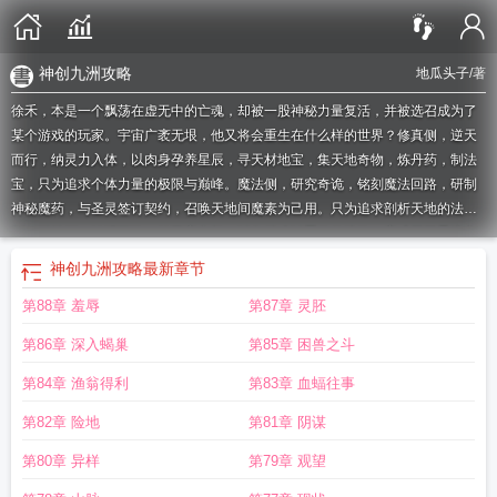
神创九洲攻略
地瓜头子
/著
徐禾，本是一个飘荡在虚无中的亡魂，却被一股神秘力量复活，并被选召成为了
某个游戏的玩家。宇宙广袤无垠，他又将会重生在什么样的世界？修真侧，逆天
而行，纳灵力入体，以肉身孕养星辰，寻天材地宝，集天地奇物，炼丹药，制法
宝，只为追求个体力量的极限与巅峰。魔法侧，研究奇诡，铭刻魔法回路，研制
神秘魔药，与圣灵签订契约，召唤天地间魔素为己用。只为追求剖析天地的法
则。科技侧，钻研万物，纳百家之长，以各种难以置信的造物，完成不可思议之
事，曲率引擎，超视距打击，只为文明的升级和延续。“不对，这还叫游戏吗？”
神创九洲攻略
最新章节
“什么?职业还得靠抽奖?”“猫娘是真的存在的吗？”“我上辈子那个傍上富婆的愿望
第88章 羞辱
第87章 灵胚
能够实现吗？”“我有机会开上高达吗？”敬请期待，沙雕少年的奇葩新生。——以
上内容仅供参考，一切请以实物为准。
神创论百度百科
神创论吧
神创论是真的
第86章 深入蝎巢
第85章 困兽之斗
吗
神创论 知乎
神创论知乎
神之最创世神无
神创之子福袋
神创九洲攻略
神创
之国
神创之子
神创山峰
创神之怒
创世神之人间之旅
神创之旅 地瓜头子
神之
第84章 渔翁得利
第83章 血蝠往事
创造
神创是什么意思
神创九州攻略
神创论百科
创世神之旅戚嘉
神创的世
第82章 险地
第81章 阴谋
界
创神のアルスマグ攻略
创世神之旅
神创什么意思
第80章 异样
第79章 观望