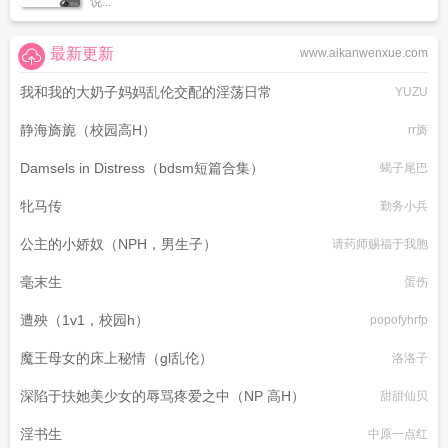
说...
最新更新
www.aikanwenxue.com
我和我的大奶子妈妈乱伦交配的淫荡日常
YUZU
静海旖旎（校园高H）
rr旖
Damsels in Distress（bdsm短篇合集）
蝎子尾巴
牝马传
勤务小兵
公主的小娇奴（NPH，男生子）
请药师赐福于我胞
毫末生
蛋伤
遭殃（1v1，校园h）
popofyhrfp
魔王母女的床上秘情（gl乱伦）
洛洛子
深陷于扶她美少女的辱骂疼爱之中（NP 高H）
甜甜仙贝
淫书生
中原一点红