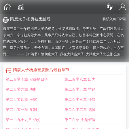
隋废太子杨勇被废黜后
骑驴入剑门2
/著
魂穿开皇二十年已成废太子的杨勇，处境风雨飘摇。身无系统，不能召唤武将大
杀四方；亲信被剪除大半，凡事又只得依靠自己。杨勇不得已而小心翼翼，在杨
广的监视下安分守己，等待时机。而这一等，便是两年！隋仁寿二年，八月己
巳，皇后独孤氏崩，天怜布雨，举国同哀，太宗承恩天赐，得文帝欢心，自东宫
而出……——《新隋书》
隋朝废太子
我在大隋当太子
大隋废太子怎么那么絮
叨
大隋废太子评价
废太子和真千金
大隋废太子之子
隋废太子杨勇被囚禁后被
关在东宫还是冷宫?
隋废太子杨勇其实从未害过人
康熙废太子
废太子生存指
隋废太子杨勇被废黜后
最新章节
南
废太子重生记
隋废太子杨勇其实从未害过人吧?
从大隋太子到大唐
大隋废太
第二百零七章 安静的日子
第二百零八章 出力
子 笔趣阁
隋太子txt
隋废太子杨勇的前世来世是什么
大隋废太子无广告
隋废太
子杨勇墓
隋废太子杨勇子女
重生大隋废太子
隋废太子杨勇被废后囚禁在东宫什
第二百零六章 决断
第二百零五章 辩论
么地方呢?
隋废太子杨勇被废后囚禁东宫什么地方?
嫁给废太子之后
大隋废太子
杨勇免费阅读
大隋废太子在线阅读
大隋太子免费阅读
大隋废太子5200
大隋废
第二百零四章 王家
第二百零三章 怀疑
太子好看吗
大隋废太子中文起点
隋废太子杨勇
前隋太子
隋文帝废太子视频
大
第二百零一章 复制
第二百零二章 选择
隋最强太子
重生大隋太子
大隋废太子 骑驴入剑门2
大隋废太子是谁
我是大隋
太子
大隋太子玩萧皇后
大隋废太子 最新章节 无弹窗 笔趣阁
隋太子杨广
隋太
第一百九十九章 伪劣
第二百章 不是假冒
子
隋废太子杨勇被废黜后
隋废太子杨勇被废后囚禁在哪里?
大隋废太子杨勇墓