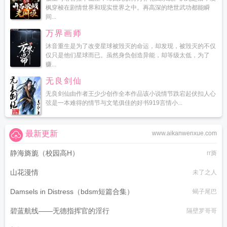
枫穿梭在剧情世界和现实世界之中。再高深的绝世武功都能瞬
间...
万界画师
沐音重生是为了改变星球被毁灭的命运，却发现，被毁灭的不仅
仅只是他们星球而已。虽然身负创造异能，却等级太低，为了
赚...
无良剑仙
无良剑仙由作者王少少创作全本作品该小说情节跌宕起伏扣人心
弦是一本难得的情节与文笔俱佳的好书919言情小...
最新更新
www.aikanwenxue.com
静海旖旎（校园高H）
rr旖
山花漫情
未了之人
Damsels in Distress（bdsm短篇合集）
蝎子尾巴
碧蓝航线——无德指挥官的淫行
隔壁罗哥哥