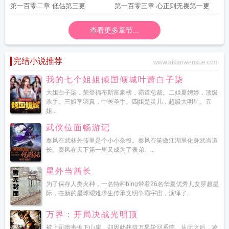
第一百零二章 低估第三更
第一百零三章 心正则无畏第一更
查看更多章节...
完结小说推荐
www.aikanwenxue.com
我的七个姐姐倾国倾城叶萧白子柒
大姐白子柒，荣登福布斯富豪榜，霸道总裁。二姐夏娉婷，顶级
杀手。三姐李羽真，中医圣手。四姐楚灵儿，超级大明星。五
姐...
武侠位面畅游记
秦风在武林外传里是个小小杂役。秦风在笑傲江湖里化身武当道
长。秦风在天下第一里又成为了表弟。...
星外当酋长
为了保存人类火种，一名特种bing带着26名华夏优秀儿女穿越星
际，在新的星球艰难求生传承文明争霸宇宙，演绎了...
万界：开局决战光明顶
被上司暗害推下山崖，却因此获得万界轮回系统。从此之后，凌