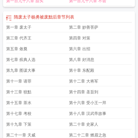
第一百九十八章 甜头
第一百九十六章 不齿
石棺实物图
大隋风云太子失宠
大隋好太子
重生之大隋太子
穿越大隋当太子
废
太子的贤妻
回到大隋当太子
大隋太子
隋废太子杨勇被废后杨广如何待他?
穿越
大隋太子
大隋皇子
大隋废太子杨勇
大隋废太子长生门免费阅读
隋唐演义废太
隋废太子杨勇被废黜后
章节列表
子
穿越大隋废太子
重返大隋太子
隋废太子杨勇是个宽厚善良的人吗?
隋废太子
第一章 废太子
第二章 妙善菩萨
杨勇的温和宽厚主要体现在生活中的哪些方面?
隋废太子杨勇墓石棺实物图
仆人
以什么称呼他?
我成了大隋废太子
隋元德太子
隋朝太子
第三章 代齐王
第四章 对策
第五章 敛奠
第六章 出招
第七章 殡典人选
第八章 好消息
第九章 图谋大事
第十章 东配殿
第十一章 请罪
第十二章 大将军
第十三章 狡黠
第十四章 圣旨到
第十五章 茶水
第十六章 受小王一拜
第十七章 考校
第十八章 汉武帝故事
第十九章 下策
第二十章 史家人
第二十一章 天威
第二十二章 燃眉之急