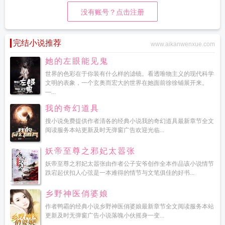
没有账号？点击注册
完结小说推荐
www.aikanwenxue.com
她的左眼能见鬼
世界的色彩在于你装有什么样的滤镜。看透唯物主义的现代科学
文明的表象，一个玄奥而宏大的世界在她面前徐徐铺展开来。
—...
我的奇幻道具
搜小说免费提供作者清各的经典小说我的奇幻道具最新章节全文
阅读服务本站更新及时无弹窗广告欢迎光临...
妖帝至尊之邪妃太嚣张
妖帝至尊之邪妃太嚣张由作者公子安爷创作全本作品该小说情节
跌宕起伏扣人心弦是一本难得的情节与文笔俱佳的好书...
乡野神医俏婆娘
作者鸭霸的经典小说乡野神医俏婆娘最新章节全文阅读服务本站
更新及时无弹窗广告小说落魄小伙摇身一变...