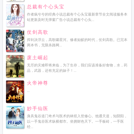
总裁有个心头宝
作者疯兮兮的经典小说总裁有个心头宝最新章节全文阅读服务本
站更新及时无弹窗广告小说总裁有个心头...
仗剑高歌
挥剑决浮云，高歌啸星河。修者如蚁的时代，仗剑高歌。已完本
两本书，无限杀路网...
废土崛起
无尽的灾难即将来临，为了生存，我们应该准备好食物，水，药
品，武器，还有充足的妹子！...
火帝神尊
...
妙手仙医
身具鬼谷道门奇术与医术的林煜入世修心。他通天道，知阴阳，
以一手鬼谷医术纵横都市。坐拥财色天下。一手板砖，一手医
经...