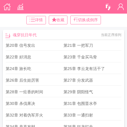
详情
收藏
切换成倒序
魂穿抗日年代
当前正序排列
第20章 信号发出
第21章 一把军刀
第22章 好消息
第23章 千金买马骨
第24章 旅长吃
第25章 李云龙有活干了
第26章 后生娃厉害
第27章 分发武器
第28章 一炷香的时间
第29章 阴阳怪气
第30章 杀伐果决
第31章 包围晋水亭
第32章 对着伪军开火
第33章 一通扫射
第34章 恭喜发财
第35章 狂龙打击