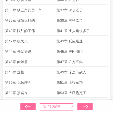
第36章 铁三角的另一角
第37章 讨价还价
第38章 你怎么打的
第39章 有得吹了
第40章 眼红的丁伟
第41章 比人跑快多了
第42章 抓民夫
第43章 反应迅速
第44章 开始撤退
第45章 关闭城门
第46章 肉摊前
第47章 几方汇集
第48章 送枪
第49章 东边有敌人
第50章 无须理会
第51章 上报军功
第52章 嘉奖令
第53章 大腿抱定了
第54章 林风泪目
第55章 后世的午餐肉