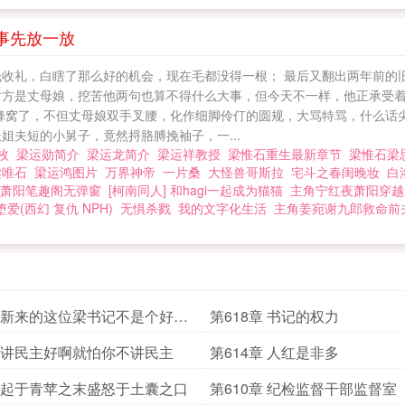
事先放一放
钱收礼，白瞎了那么好的机会，现在毛都没得一根； 最后又翻出两年前的
对方是丈母娘，挖苦他两句也算不得什么大事，但今天不一样，他正承受
马蜂窝了，不但丈母娘双手叉腰，化作细脚伶仃的圆规，大骂特骂，什么话
姐夫短的小舅子，竟然捋胳膊挽袖子，一...
运枚
梁运勋简介
梁运龙简介
梁运祥教授
梁惟石重生最新章节
梁惟石梁
梁唯石
梁运鸿图片
万界神帝
一片桑
大怪兽哥斯拉
宅斗之春闺晚妆
白
萧阳笔趣阁无弹窗
[柯南同人] 和hagi一起成为猫猫
主角宁红夜萧阳穿越
堕爱(西幻 复仇 NPH)
无惧杀戮
我的文字化生活
主角姜宛谢九郎救命前
章 新来的这位梁书记不是个好惹
第618章 书记的权力
章 讲民主好啊就怕你不讲民主
第614章 人红是非多
章 起于青苹之末盛怒于土囊之口
第610章 纪检监督干部监督室