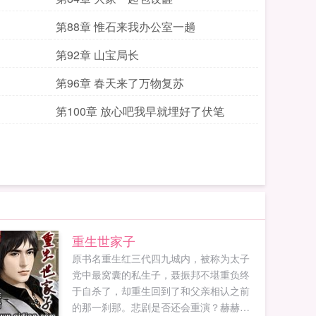
第88章 惟石来我办公室一趟
第92章 山宝局长
第96章 春天来了万物复苏
第100章 放心吧我早就埋好了伏笔
重生世家子
原书名重生红三代四九城内，被称为太子
党中最窝囊的私生子，聂振邦不堪重负终
于自杀了，却重生回到了和父亲相认之前
的那一刹那。悲剧是否还会重演？赫赫有