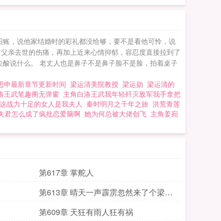
旧账，说他家结婚时的彩礼都没给够，要不是看他可怜，说
着父亲去世的伤痛，再加上近来心情抑郁，容忍度直接拉到了
尖酸说什么。 老丈人也是鼻子不是鼻子脸不是脸，拍着桌子
思申最新章节更新时间
梁运清美院教授
梁运勋
梁运清的
洛王武笔趣阁无弹窗
主角白洛王武我年轻歼灭敌军我手拿把
这战力十足的女人是我夫人
秦时明月之千年之旅
洪荒青莲
夫君怎么成了疯批恋爱脑啊
她为何总被大佬创飞
主角姜宛
第617章 掌舵人
第613章 晴天一声霹雳忽然来了个梁书
记
第609章 天狂有雨人狂有祸