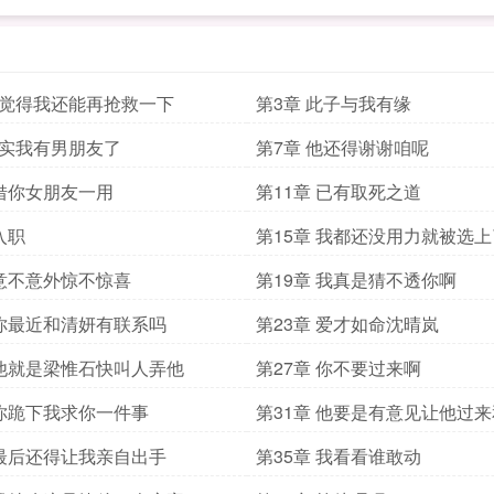
我觉得我还能再抢救一下
第3章 此子与我有缘
其实我有男朋友了
第7章 他还得谢谢咱呢
 借你女朋友一用
第11章 已有取死之道
入职
第15章 我都还没用力就被选上
 意不意外惊不惊喜
第19章 我真是猜不透你啊
 你最近和清妍有联系吗
第23章 爱才如命沈晴岚
 他就是梁惟石快叫人弄他
第27章 你不要过来啊
 你跪下我求你一件事
第31章 他要是有意见让他过
 最后还得让我亲自出手
第35章 我看看谁敢动