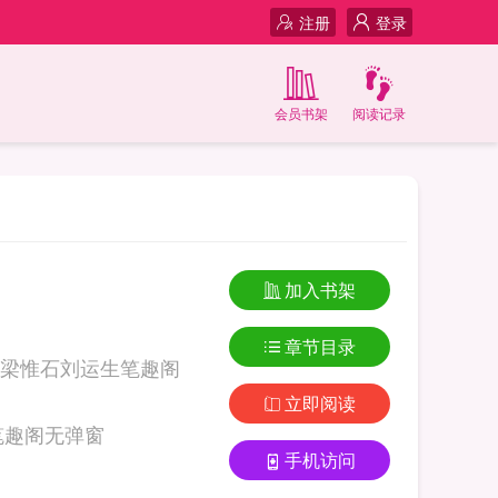
注册
登录
会员书架
阅读记录
加入书架
章节目录
梁惟石刘运生笔趣阁
立即阅读
nxue.com 梁惟石刘运生笔趣阁无弹窗
手机访问