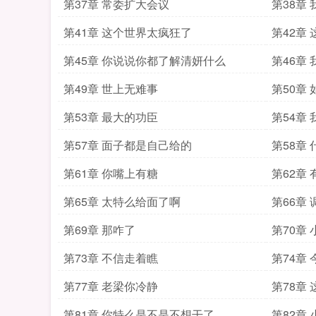
第37章 常委扩大会议
第38章
第41章 这个世界太疯狂了
第42章
第45章 你说说你都了解清妍什么
第46章
第49章 世上无难事
第50章
第53章 最大的功臣
第54章
第57章 面子都是自己给的
第58章
第61章 你嘴上有糖
第62章
第65章 太特么给面了啊
第66章
第69章 那咋了
第70章
第73章 不信走着瞧
第74章
第77章 老梁你冷静
第78章
第81章 你特么是不是不想干了
第82章