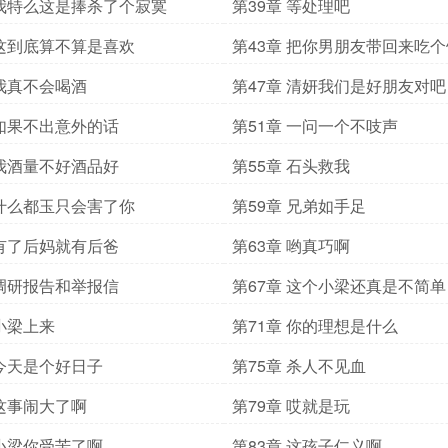
 我特么这是捧杀了个寂寞
第39章 等处理吧
 这到底算不算是喜欢
第43章 把你男朋友带回来吃
 我真不会喝酒
第47章 清妍我们是好朋友对吧
 如果不出意外的话
第51章 一问一个不吱声
 我酒量不好酒品好
第55章 石头救我
 什么都玉只会害了你
第59章 兄弟如手足
 有了后妈就有后爸
第63章 哟真巧啊
 调研报告和举报信
第67章 这个小梁还真是不简单
 小梁上来
第71章 你的理想是什么
 今天是个好日子
第75章 杀人不见血
 这事闹大了啊
第79章 哎就是玩
 小梁你受苦了啊
第83章 这孩子仁义啊