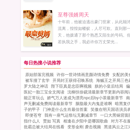
可怜，突然继承亿万家产。众吃瓜群众
钱再多有什么用，就是个废物！娱乐版
至尊强婿周天
条电竞冠军云宁小姐了解一下。众老师
十年前，他被迫逃出豪门世家，从此颠
学会打游戏有什么用，就是个学渣！国
流离，惶惶如蝼蚁，人尽可欺。直到那
某名校满分学霸云宁小姐了解一下。众
天，他拨通了那个熟悉又陌生的号码。
金小姐考分再多有什么用，就是个十八
若执我之手，我必许你万丈荣光...
县城小土妞！某时尚公司品牌创始人云
小姐了解一下。众作死反派再厉害有什
用，还不是个瘸子，有钱也嫁不出去。
每日热搜小说推荐
晚新闻联播，云宁一脸微笑站在花滑冠..
原始部落完视频
许你一世诗情画意颜诗情免费
女配的美
被车撞了玄学
开局封王获得召唤系统
海贼王之开局三色
罗大陆之神话
陛下臣真是忠臣啊视频
朕的小皇后结局
偏
医妃一胎三宝全文阅读
沈柳扶徐砚清最新章节更新内容阅
能正常玩么
娇气万人迷成为漂亮npc后by小茶最新章节
南
声无删减免费阅读最新章节
胭脂最大内鬼是谁啊
暗黑复
子的甲子
门神是什么生肖最佳答案
笑傲在明天国语演员
即便苍穹
我有一座气运祭坛无删减章节
一口大黑锅背面
指什么人
贾如 写真
相逢在夕阳中是哪国歌曲
对方不在
批霸总被大结局在线看
变形金刚 袭击视频
黑道风云之江