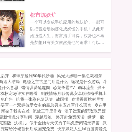
名的红三代还能在四九城成为无人不知无
人不晓的存在么？家道中落，这一世，聂
都市炼妖炉
振邦还会让历史重演吗？私生子也有掌控
一个可以变成手机应用的炼妖炉，一部可
家族的那一天么？...
以把普通动物炼化成妖怪的手机！从此开
始逍遥人生，财富措手可得，权势也不再
是梦想只有美女依然是他的追求！可以吞
噬金属，能吐出纯金蜂蜜的金属蜂，只是
一个开始罢了！...
之后穿
和珅穿越到80年代沙雕
风光大嫁哪一集总裁相亲
商途大结局
诡秘之主古堡门后是什么
诡秘是什么游戏
斗
是什么意思
错情误爱笔趣阁
恐龙争霸YV
崩坏流莹
残王
双标宠by许实在哪看
剑侠情缘月影传说安卓版移植手机上
仙免广告
给我一张彩色复活券
战国摎
春满香厦棺材里笑
果要写一个双标偏爱女主的霸总男主应该写什么语言
岁在甲
了新被子我实在难
流放三千里作者
浪子襟翼的野玫瑰元媛
更新情况分享时间
穿越后她一路开卦免费阅读
缘梦一般
完整版
沈柳儿
假千金她今天优秀了吗免费阅读无弹窗
疯
甜宠嫁给冷峻首长后成国宠免费
快穿妖妃人生txt百度资源免