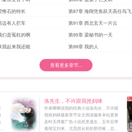
 梁惟石的特长
第87章 海阔凭鱼跃天高任鸟飞
 前边有人拦车
第91章 西北玄天一片云
 我们是冤枉的啊
第95章 梁秘书的一天
 扶我起来我还能
第99章 我的人
查看更多章节...
洛先生，不许跟我抢妈咪
经
作者卿卿误我的经典小说洛先生，不许跟
阅
我抢妈咪最新章节全文阅读服务本站更新
临
及时无弹窗广告小说死里逃生，五年后带
废小
着萌宝归来。沈觅想从前的那些账，总该