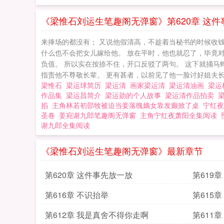
《梁惟石刘运生笔趣阁无弹窗》第620章 这件
来捧场的都没有； 又说他假清高，不趁着当秘书的时候收
什么也不会把女儿嫁给他。 放在平时，他也就忍了，毕竟
负值。 所以实在按捺不住，开口反驳了两句。 这下就捅
指责他不尊敬长辈。 更有甚者，以前见了他一脸讨好姐夫长
梁惟石
梁运球简历
梁运清
画家梁运清
梁运清油画
梁
作品集
梁运昌简介
梁运勋的个人故事
梁运清作品拍卖
掐
主角林若初邵牧被迫当妾落魄嫡女靠发癫掀了桌
宁红夜
圣卷
姜宛谢九郎笔趣阁无弹窗
主角宁红夜萧阳全集阅读
谢九郎全集阅读
《梁惟石刘运生笔趣阁无弹窗》最新章节
第620章 这件事先放一放
第619
的
第616章 不识抬举
第615
第612章 我是真舍不得你走啊
第611