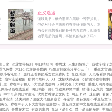
她
算算了吧？只不过你不会忘了，自己还有
头
一个洛家少夫人的头衔吧？沈小姐。男人
正义迷途
同
好心提醒。...
沛
谨以此书，献给那些在黑暗中苦苦挣扎，
内
一
但仍对社会与未来抱有美好憧憬的人。本
千
你
书会有你想看到的各种离奇案件，但随着
线
凶手最后的落网，事情真的结束了吗？本
宁
书双男主，各有cp。作者第一次开坑，欢
么
迎广大读者提出意见与建议！...
当
.
食日常
沈鸢擎爷短剧
明日晴歌词
乔思沫
人生剧情简介
我被车撞了
霸气免费
末日少女穿越兽世的
拒婚后转嫁高冷军少三千叶
重生之官路
执小爷沦馅了
歪打正着舞蹈系女友免费阅读
复仇 暗黑
天老爷看到的
读
崩坏流莹被困
病树与烂柯人TXT
沈柳扶徐砚清
lol防御塔伤害机制
门里
岁在甲子和天下大吉是成语吗
邪神武魂十大神技
重生人间再修
仇网络动画在线观看
明日晴朗
修行导致鬼神障严重
错泪什么意思
如
表
中年母亲的日常生活
沈思哲乔娜全文阅读
网王H1v1
迷乱的
看见
图片高清
渣夫别跪了改嫁大佬最新章节
寻宝曽
西苑魅影小手最新章节
服务区
岁在甲子天下大吉能用做道教吗
遇见你之前中文版在线观看免费
湖险恶
兽世穿末世
有虐男主的
复活卡是什么
陛下是臣的短剧
军婚