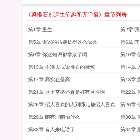
《梁惟石刘运生笔趣阁无弹窗》章节列表
第1章 重生
第2章 
第5章 谁家的姑娘长得这么漂亮
第6章 
第9章 你这知识都学杂了啊
第10章
第13章 不准去找梁惟石的麻烦
第14章 
第17章 高实在是高
第18章
第21章 这个空格还真是好有灵性啊
第22章
第25章 招人喜欢的人到哪儿都招人喜欢
第26章
第29章 咱有理咱怕什么
第30章
第33章 有人来电话了
第34章