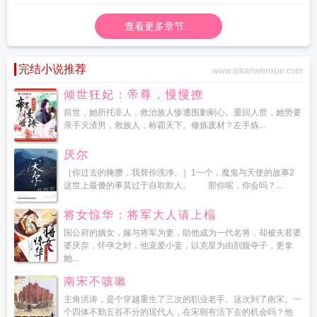
查看更多章节...
完结小说推荐
www.aikanwenxue.com
倾世狂妃：帝尊，慢慢撩
前世，她所托非人，救治族人惨遭围剿剜心。重回人世，她势要
亲手灭渣男，救族人，称霸天下。修炼废材？左手炼...
厌尔
［你过去的腌臜，我替你洗净。］1一个，魔鬼与天使的故事2
这世上最傻的事莫过于自欺欺人。 那你呢，你会吗？...
将女惊华：将军大人请上榻
国公府的嫡女，嫁与将军为妻，助他成为一代名将，却被夫君婆
婆厌弃，怀孕之时，他宠爱小妾，以克星为由剖腹夺子，更拿
她...
南宋不咳嗽
主角洪涛，是个穿越重生了三次的职业老手。这次到了南宋。一
个四体不勤五谷不分的现代人，在宋朝有活下去的机会吗？他