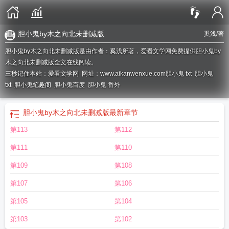
胆小鬼by木之向北未删减版
奚浅
/著
胆小鬼by木之向北未删减版是由作者：奚浅所著，爱看文学网免费提供胆小鬼by
木之向北未删减版全文在线阅读。
三秒记住本站：爱看文学网 网址：www.aikanwenxue.com
胆小鬼 txt
胆小鬼
txt
胆小鬼笔趣阁
胆小鬼百度
胆小鬼 番外
胆小鬼by木之向北未删减版
最新章节
第113
第112
第111
第110
第109
第108
第107
第106
第105
第104
第103
第102