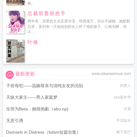
能...
总裁前妻很抢手
两年来，深爱的丈夫态度冷漠，绯闻漫天，却从不碰她，她默默
忍受，直到有一天他说别的女人怀了他的孩子。心痛买醉，却
不...
叶修
...
最新更新
www.aikanwenxue.com
子前母犯——温婉母亲与清纯女友的沦陷
织梦人
天纵大家主——男人家庭梦
aka嘉年华
生而为Beta，她很抱歉（abo np)
犬眉
无意引诱
平淡如水
Damsels in Distress（bdsm短篇合集）
蝎子尾巴